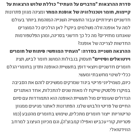
סדרת ההרצאות "מדברים על העתיד" כוללת שלוש הרצאות על
קיימות, חומר וטכנולוגיה
של אופנת המחר
ומציגה מגוון פתרונות
חדשניים ויצירתיים עבור התעשייה השנייה המזהמת ביותר בעולם:
למה על אופנה זולה משלמים ביוקר? לאן הולכים כל המוצרים
שאנחנו מחזירים? מה כל כך חדשני בסריגה, ומהן הפלטפורמות
החדשות לצריכה של אופנה?
ההרצאה השנייה בסדרה: "העתיד המוחשי: פיתוח של חומרים
וירטואלים ופיזיים"
תעסוק בגבולות המושג חומר לביש, תציג
חומרים חדשניים ויוצאי דופן בתעשיית האופנה ותדון בחומרי הגלם
ככלי לשינוי מחשבתי ומעשי.
כיום, כשמיליוני פריטי ביגוד שנזרקים ממשיכים לזהם את הסביבה
במיקרו פלסטיק שייקח לו מאות שנים להתכלות, אחד האתגרים
הגדולים שעומדים מול תעשיית האופנה הוא התמודדות עם סיום
החיים של פריטי הלבוש שלנו. הפתרונות לאתגר מגיעים ממגוון
טריטוריות: ייצור חומרים מתכלים, שימוש בחומרים מהטבע (כמו
פטריות, קורי עכביש ואפילו קמבוצ'ה), וגם מכיוון העיצוב למרחב
הווירטואלי.