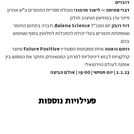
דוברים
דברי פתיחה – ליאור חרמוני
מנהלת ספריית החומרים ע"ש אהרון
פיינר עדן במוזיאון העיצוב חולון.
דוד רובק
יזם ומנכ״ל
Balena Science
, חברה בתחום החומר
שמפתחת חומרים בעלי יכולת להתכלות לחלוטין בסוף השימוש
בהם.
רותם גואטה
אחת ממקימות הסטודיו
Future Positive
שיוצר
קולקציות לבוש דיגיטליות למרחב המטאוורס, וחוקר את המפגש בין
אופנה לעולם הוירטואלי.
2.2.23 | יום חמישי | 19:00 | אולם הביצה
פעילויות נוספות