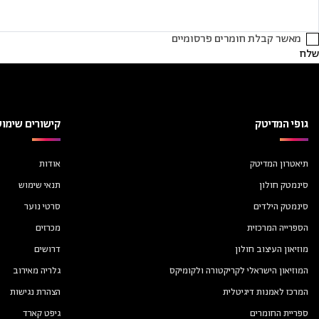
מאשר קבלת חומרים פרסומיים
שלח
גופי המדיטק
קישורים שימוש
תיאטרון המדיטק
אודות
סינמטק חולון
תנאי שימוש
סינמטק הילדים
סרטי נוער
הספרייה המרכזית
מכרזים
מוזיאון העיצוב חולון
דרושים
המוזיאון הישראלי לקריקטורה ולקומיקס
גלריה מאירוב
המרכז לאמנות דיגיטלית
הצהרת נגישות
ספריית החומרים
גיפט קארד