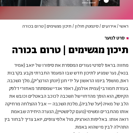
ראשי
/
אירועים
/
סינמטק חולון
/
תיכון מגשימים | טרום בכורה
סרט לנוער
תיכון מגשימים | טרום בכורה
מחווה בראפ לסרטי נעורים המספרת את סיפורו של יואב (אמיר
בנאי), נער שמגיע לתיכון חדש שבו המעמד החברתי נקבע בקרבות
ראפ, מושפל ביומו הראשון על ידי חנן (יונתן הורנצ'יק), מלך השכבה.
בעזרת חמורבי (עמית אולמן), ראפר אגדי שמסתתר מאחורי דלפק
הקיוסק, הוא הופך מהדחוי של השכבה לכוכב הבאטלים וכובש את
הלב של מאיה (יעל שלביה), מלכת השכבה – אבל ההצלחה מרחיקה
אותו מהחברים ומשימי (נועם קלינשטיין), הנערה היחידה שבאמת
רואה אותו. באליפות הארצית, מול אלפי צופים, יואב צריך לבחור בין
התהילה לבין מי שהוא באמת.