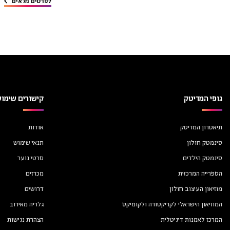
לפרטים מלאים
גופי המדיטק
קישורים שימוש
תיאטרון המדיטק
אודות
סינמטק חולון
תנאי שימוש
סינמטק הילדים
סרטי נוער
הספרייה המרכזית
מכרזים
מוזיאון העיצוב חולון
דרושים
המוזיאון הישראלי לקריקטורה ולקומיקס
גלריה מאירוב
המרכז לאמנות דיגיטלית
הצהרת נגישות