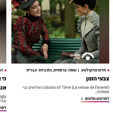
חדש מהקולנוע
שפה: צרפתית, כתוביות: עברית
הר
צבעי הזמן
כי 
אנג
Colours of Time (La venue de l’avenir) שלושים בני
משפחה...
לפרטים מלאים
אביגי
לפרט