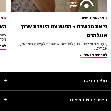
הרצאה + סרט
סר
כי את מכוערת + מפגש עם היוצרת שרון
האו
אנגלהרט
מסוכן
Cuz You’re Ugly רגע לפני שהיא נהפכת לקצינה בישראל,
לפרט
אביגיל,...
לפרטים מלאים
גופי המדיטק
קישורים שימושיים