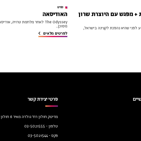
סרט
 + מפגש עם היוצרת שרון
האודיסאה
The Odyssey לאחר מלחמת טרויה, א
מסוכן...
Cuz You’re  רגע לפני שהיא נהפכת לקצינה בישראל,
לפרטים מלאים
יים
פרטי יצירת קשר
מדיטק חולון רח׳ גולדה מאיר 6 חולון 58458
טלפון -
03-5021555
פקס -
03-5021544