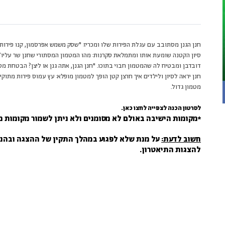
חנן הגנן מסתובב עם עגלת הפירות שלו ומכריז: "שסק משמש אפרסמון, קנו פירות ב
סיון הקטנה שומעת אותו ומתמלאת סקרנות: מהו המטמון המסתורי שחנן שר עליו? ה
דובדבן ומבטיח לה שהמטמון חבוי בתוכו. "חנן הגנן, אתה גנן או ליצן? הבטחת מ
חנן יראה לסיון ולילדים איך חרצן קטן הופך למטמון מופלא: עץ עמוס פירות מתוק
מטמון גדול.
לסרטון הכנה לצפייה
לחצו כאן
.
*מקומות הישיבה באולם לא מסומנים ולא ניתן לשמור מקומות מ
חשוב לדעת:
להצגות התיאטרון.