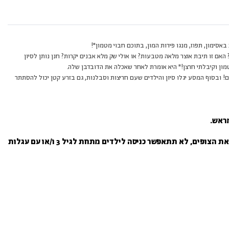
אסימון, תפוז, מנגו פירות המון, בתוכם חבוי מטמון"!
אם זו תיבת אוצר מלאה מטבעות? או אולי שק מלא אבנים יקרות? חנן נותן לסיון
טמון וקיבלתי חרצן!" היא אומרת לאחר שאכלה את הדובדבן שלה.
ים! ובסוף המסע יגלו סיון והילדים שעם חריצות וסבלנות, גם בזרע קטן יכול להסתתר
ראש.
על מנת שלא לפגוע במהלך התקין של ההצגה ובהנאת הצופים, לא תתאפשר כניסה לילדים מתחת לגיל 3 ו/או עם עגלות