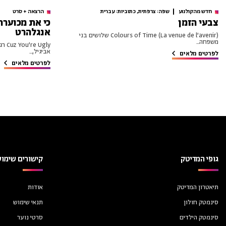
חדש מהקולנוע
שפה: צרפתית, כתוביות: עברית
הרצאה + סרט
צבעי הזמן
כי את מכוערת
אנגלהרט
Colours of Time (La venue de l’avenir) שלושים בני
משפחה...
Ugly
אביגיל,...
לפרטים מלאים
לפרטים מלאים
גופי המדיטק
קישורים שימוש
תיאטרון המדיטק
אודות
סינמטק חולון
תנאי שימוש
סינמטק הילדים
סרטי נוער