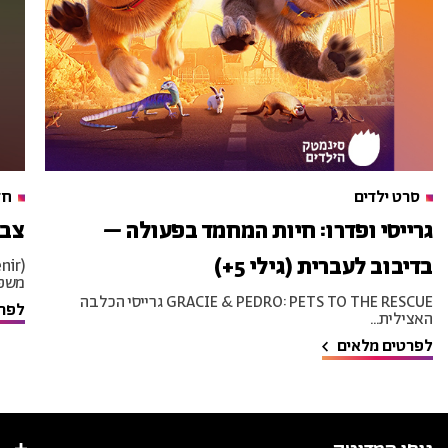
סרט ילדים
חד
גרייסי ופדרו: חיות המחמד בפעולה –
צבע
בדיבוב לעברית (גילי 5+)
משפח
GRACIE & PEDRO: PETS TO THE RESCUE גרייסי הכלבה
לפרט
האצילית...
לפרטים מלאים