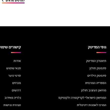
לפרטים מלאים
גופי המדיטק
קישורים שימוש
תיאטרון המדיטק
אודות
סינמטק חולון
תנאי שימוש
סינמטק הילדים
סרטי נוער
הספרייה המרכזית
מכרזים
מוזיאון העיצוב חולון
דרושים
המוזיאון הישראלי לקריקטורה ולקומיקס
גלריה מאירוב
המרכז לאמנות דיגיטלית
הצהרת נגישות