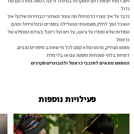
ויש, דמות יוצאת דופן ומסקרנת במיוחד ורינגו ,לטאה מוזרה עם סוד
גדול.
נדבר על איך נוצרו הדמויות? מה עומד מאחורי הבחירות שלהן? איך
האוכל הפך לחלק משמעותי מהעלילה בספרים ובטלוויזיה? ומהם
הסודות שלא סופרו על צ׳אנג, על ויש ועל רינגו? בעולם המופלא של
כראמל.
מפגש מצחיק, מרגש ומלא קסם לכל מי שאוהב סיפורים טובים,
דמויות בלתי‑נשכחות ופסטה עם או בלי מלח.
המפגש מתאים לחובבי כראמל ולמבוגרים סקרנים
פעילויות נוספות