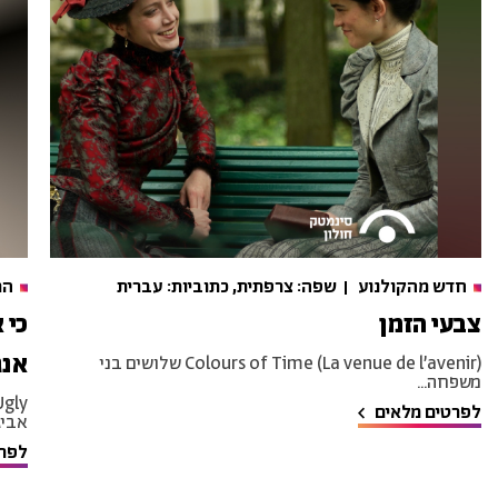
חדש מהקולנוע
שפה: צרפתית, כתוביות: עברית
הר
צבעי הזמן
כי 
אנג
Colours of Time (La venue de l’avenir) שלושים בני
משפחה...
לפרטים מלאים
אביגי
לפרט