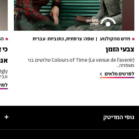
חדש מהקולנוע
שפה: צרפתית, כתוביות: עברית
הר
צבעי הזמן
כי 
אנג
Colours of Time (La venue de l’avenir) שלושים בני
משפחה...
לפרטים מלאים
אביגי
לפרט
גופי המדיטק