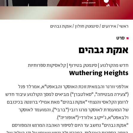
ראשי
/
אירועים
/
סינמטק חולון
/
אנקת גבהים
סרט
אנקת גבהים
חדש מהקולנוע | סינמטק בטירוף | קלאסיקות ספרותיות
Wuthering Heights
אולפני וורנר והבמאית זוכת האוסקר והבאפט"א, אמרלד פנל
("צעירה מבטיחה", "סאלטברן") מביאים למסך הקולנוע עיבוד חדש
לרומן הקלאסי והנצחי "אנקת גבהים" מאת אמילי ברונטה בכיכובם
של המועמדת לאוסקר מרגו רובי ("ברבי"), והמועמד לאוסקר
ולבאפט"א, ג'ייקוב אלורדי ("אופוריה").
"אנקת גבהים" נחשב עד היום לסיפור האהבה המרגש והמפורסם