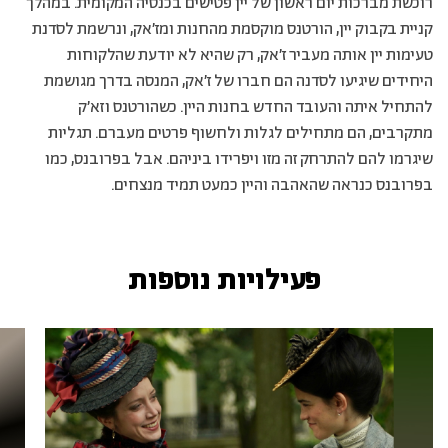
רוכשת מברכות יום ראשון של יין פטישים בכנסיה המקומית. במהלך
קניית בקבוק יין, הורטנס מוקסמת מהחנות ומז׳אק, ונרשמת לסדנת
טעימות יין אותה מעביר ז׳אק, רק שהיא לא יודעת שהלקוחות
היחידים שיגיעו לסדנה הם חברו של ז׳אק, המנסה בדרך מגושמת
להתחיל איתה והעובד החדש בחנות היין. כשהורטנס וזא׳ק
מתקרבים, הם מתחילים לגלות ולחשוף פרטים מעברם. תגליות
שיגרמו להם להתרחק זה מזו ויפרידו ביניהם. אבל בפרובנס, כמו
בפרובנס כנראה שהאהבה והיין כמעט תמיד מנצחים.
פעילויות נוספות