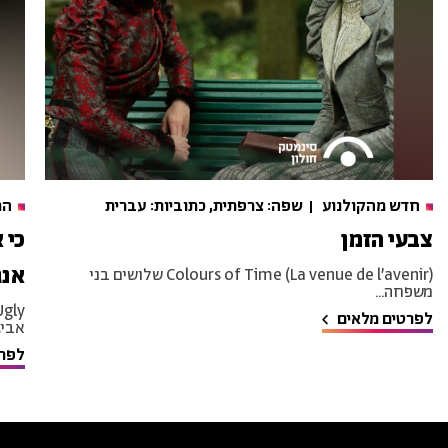
חדש מהקולנוע
שפה: צרפתית, כתוביות: עברית
הר
צבעי הזמן
כי 
אנג
Colours of Time (La venue de l’avenir) שלושים בני
משפחה...
לפרטים מלאים
אביגי
לפרט