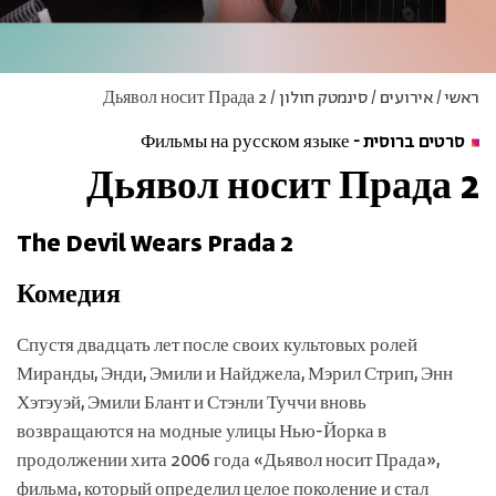
ראשי
/
אירועים
/
סינמטק חולון
/
Дьявол носит Прада 2
סרטים ברוסית - Фильмы на русском языке
Дьявол носит Прада 2
The Devil Wears Prada 2
Комедия
Спустя двадцать лет после своих культовых ролей
Миранды, Энди, Эмили и Найджела, Мэрил Стрип, Энн
Хэтэуэй, Эмили Блант и Стэнли Туччи вновь
возвращаются на модные улицы Нью-Йорка в
продолжении хита 2006 года «Дьявол носит Прада»,
фильма, который определил целое поколение и стал