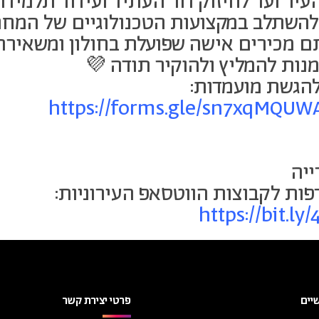
עיר ועד לחיזוק דור העתיד ועידוד תלמיד
השתלב במקצועות הטכנולוגיים של המחר
 מכירים אישה שפועלת בחולון ומשאירה
מנות להמליץ ולהוקיר תודה 💜
הגשת מועמדות:
https://forms.gle/sn7xqMQUW
ייה
ות לקבוצות הווטסאפ העירוניות:
https://bit.l
יים
פרטי יצירת קשר