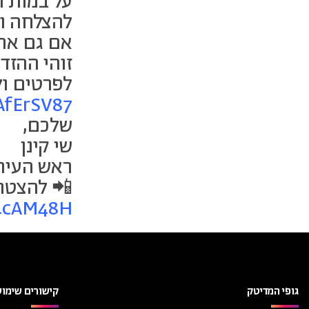
על במות ה
להצלחה ול
אם גם אתם
זוהי ההזד
לפרטים ול
AfErSV87
שלכם,
שי קינן
ראש העיר
📲 להצטרפ
y/4cAM48H
גופי המדיטק
קישורים שימוש